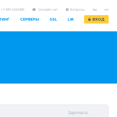
+7 495 5434485
Онлайн чат
Вопросы
ru
en
ТИНГ
СЕРВЕРЫ
SSL
LIR
ВХОД
Зарплата