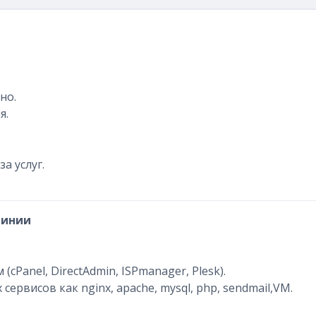
но.
я.
а услуг.
линии
cPanel, DirectAdmin, ISPmanager, Plesk).
ервисов как nginx, apache, mysql, php, sendmail,VM.