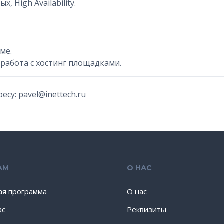
 High Availability.
ме.
 работа с хостинг площадками.
су: pavel@inettech.ru
АМ
О НАС
ая программа
О нас
ас
Реквизиты